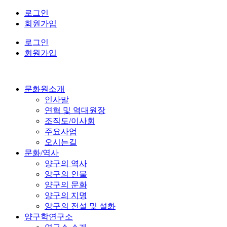
콘
로그인
텐
회원가입
츠
로그인
로
회원가입
건
너
뛰
기
문화원소개
인사말
연혁 및 역대원장
조직도/이사회
주요사업
오시는길
문화/역사
양구의 역사
양구의 인물
양구의 문화
양구의 지명
양구의 전설 및 설화
양구학연구소