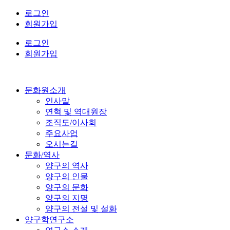
콘
로그인
텐
회원가입
츠
로그인
로
회원가입
건
너
뛰
기
문화원소개
인사말
연혁 및 역대원장
조직도/이사회
주요사업
오시는길
문화/역사
양구의 역사
양구의 인물
양구의 문화
양구의 지명
양구의 전설 및 설화
양구학연구소