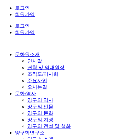
콘
로그인
텐
회원가입
츠
로그인
로
회원가입
건
너
뛰
기
문화원소개
인사말
연혁 및 역대원장
조직도/이사회
주요사업
오시는길
문화/역사
양구의 역사
양구의 인물
양구의 문화
양구의 지명
양구의 전설 및 설화
양구학연구소