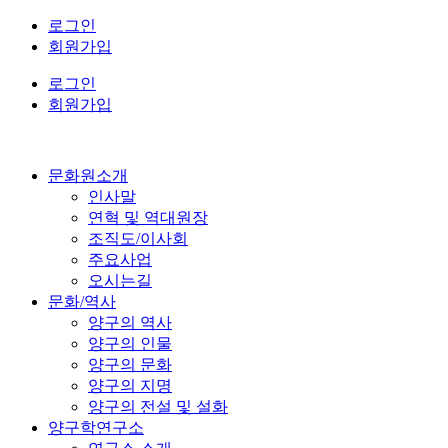
콘
로그인
텐
회원가입
츠
로그인
로
회원가입
건
너
뛰
기
문화원소개
인사말
연혁 및 역대원장
조직도/이사회
주요사업
오시는길
문화/역사
양구의 역사
양구의 인물
양구의 문화
양구의 지명
양구의 전설 및 설화
양구학연구소