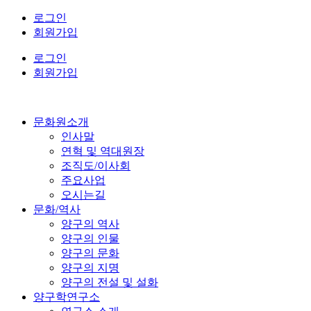
콘
로그인
텐
회원가입
츠
로그인
로
회원가입
건
너
뛰
기
문화원소개
인사말
연혁 및 역대원장
조직도/이사회
주요사업
오시는길
문화/역사
양구의 역사
양구의 인물
양구의 문화
양구의 지명
양구의 전설 및 설화
양구학연구소