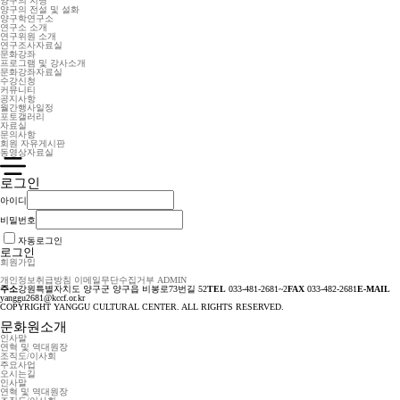
양구의 지명
양구의 전설 및 설화
양구학연구소
연구소 소개
연구위원 소개
연구조사자료실
문화강좌
프로그램 및 강사소개
문화강좌자료실
수강신청
커뮤니티
공지사항
월간행사일정
포토갤러리
자료실
문의사항
회원 자유게시판
동영상자료실
로그인
아이디
비밀번호
자동로그인
로그인
회원가입
개인정보취급방침
이메일무단수집거부
ADMIN
주소
강원특별자치도 양구군 양구읍 비봉로73번길 52
TEL
033-481-2681~2
FAX
033-482-2681
E-MAIL
yanggu2681@kccf.or.kr
COPYRIGHT YANGGU CULTURAL CENTER. ALL RIGHTS RESERVED.
문화원소개
인사말
연혁 및 역대원장
조직도/이사회
주요사업
오시는길
인사말
연혁 및 역대원장