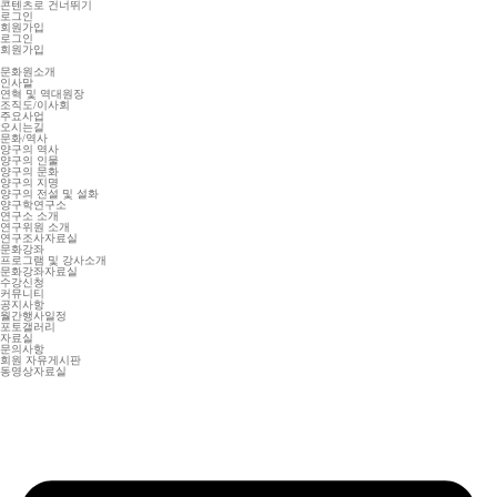
콘텐츠로 건너뛰기
로그인
회원가입
로그인
회원가입
문화원소개
인사말
연혁 및 역대원장
조직도/이사회
주요사업
오시는길
문화/역사
양구의 역사
양구의 인물
양구의 문화
양구의 지명
양구의 전설 및 설화
양구학연구소
연구소 소개
연구위원 소개
연구조사자료실
문화강좌
프로그램 및 강사소개
문화강좌자료실
수강신청
커뮤니티
공지사항
월간행사일정
포토갤러리
자료실
문의사항
회원 자유게시판
동영상자료실