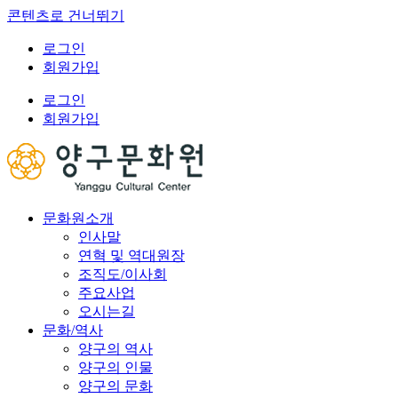
콘텐츠로 건너뛰기
로그인
회원가입
로그인
회원가입
문화원소개
인사말
연혁 및 역대원장
조직도/이사회
주요사업
오시는길
문화/역사
양구의 역사
양구의 인물
양구의 문화