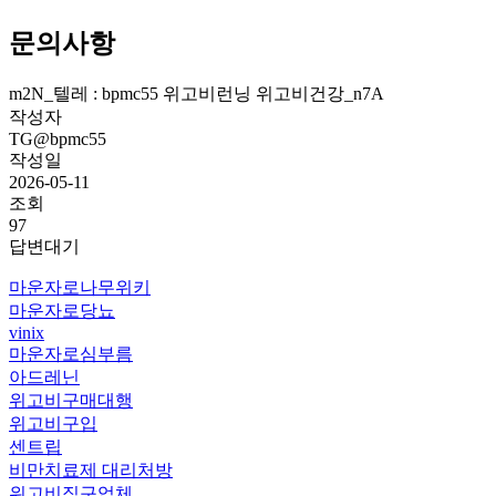
문의사항
m2N_텔레 : bpmc55 위고비런닝 위고비건강_n7A
작성자
TG@bpmc55
작성일
2026-05-11
조회
97
답변대기
마운자로나무위키
마운자로당뇨
vinix
마운자로심부름
아드레닌
위고비구매대행
위고비구입
센트립
비만치료제 대리처방
위고비직구업체