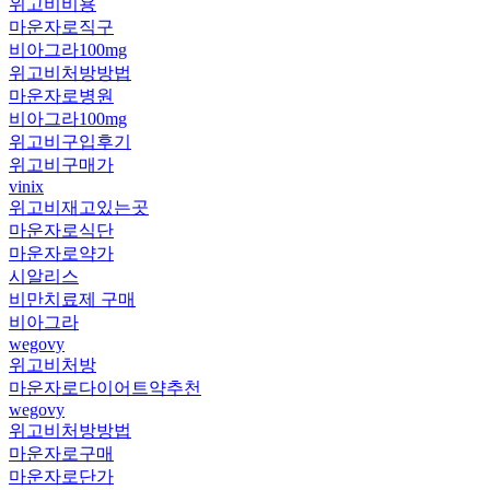
위고비비용
마운자로직구
비아그라100mg
위고비처방방법
마운자로병원
비아그라100mg
위고비구입후기
위고비구매가
vinix
위고비재고있는곳
마운자로식단
마운자로약가
시알리스
비만치료제 구매
비아그라
wegovy
위고비처방
마운자로다이어트약추천
wegovy
위고비처방방법
마운자로구매
마운자로단가