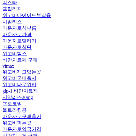
칵스타
프릴리지
위고비다이어트부작용
시알리스
마운자로심부름
마운자로가격
마운자로달리기
마운자로식단
위고비헬스
비만치료제 구매
vimax
위고비재고있는곳
위고비국내출시
위고비나무위키
glp-1 비만치료제
시알리스20mg
프로코밀
울트라킹콩
마운자로구매후기
위고비파는곳
마운자로약국가격
비만치료제 구매