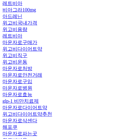
레트비아
비아그라100mg
아드레닌
위고비국내가격
위고비용량
레트비아
마운자로구매가
위고비다이어트약
위고비직구
위고비운동
마운자로처방
마운자로안전거래
마운자로구입
마운자로병원
마운자로효능
glp-1 비만치료제
마운자로다이어트약
위고비다이어트약추천
마운자로삭센다
해포쿠
마운자로파는곳