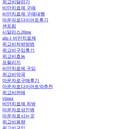
위고비달리기
비만치료제 구매
비만치료제 구매대행
마운자로다이어트후기
센트립
시알리스20mg
glp-1 비만치료제
위고비처방방법
위고비구입후기
위고비효능
프릴리지
비만치료제 구입
위고비약국
마운자로구매후기
마운자로다이어트약추천
위고비판매
vimax
비만치료제 처방
마운자로성인병
마운자로사는곳
위고비용량
위고비구입