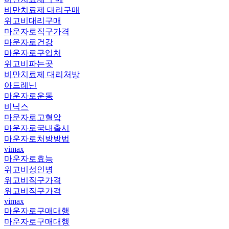
비만치료제 대리구매
위고비대리구매
마운자로직구가격
마운자로건강
마운자로구입처
위고비파는곳
비만치료제 대리처방
아드레닌
마운자로운동
비닉스
마운자로고혈압
마운자로국내출시
마운자로처방방법
vimax
마운자로효능
위고비성인병
위고비직구가격
위고비직구가격
vimax
마운자로구매대행
마운자로구매대행