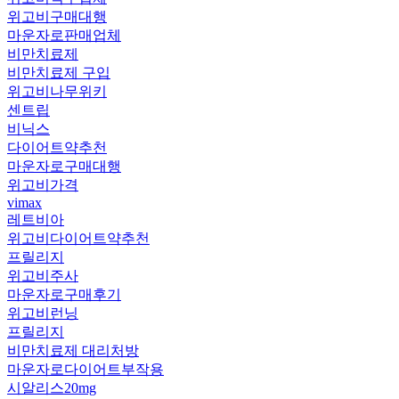
위고비구매대행
마운자로판매업체
비만치료제
비만치료제 구입
위고비나무위키
센트립
비닉스
다이어트약추천
마운자로구매대행
위고비가격
vimax
레트비아
위고비다이어트약추천
프릴리지
위고비주사
마운자로구매후기
위고비런닝
프릴리지
비만치료제 대리처방
마운자로다이어트부작용
시알리스20mg