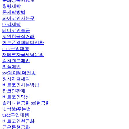
문화상품권91%
횡령세탁
돈세탁방법
파이코인사는곳
대검세탁
테더코인송금
코인현금직거래
핸드폰결제테더전환
usdc구입대행
재테크자금세탁문의
컬쳐랜드매입
리플매입
ssg페이테더전송
정치자금세탁
비트코인사는방법
잡코인판매
비트코인믹싱
솔라나현금화 sol현금화
빗썸fds푸는법
usdc구입대행
비트코인현금화
금은돈현금화