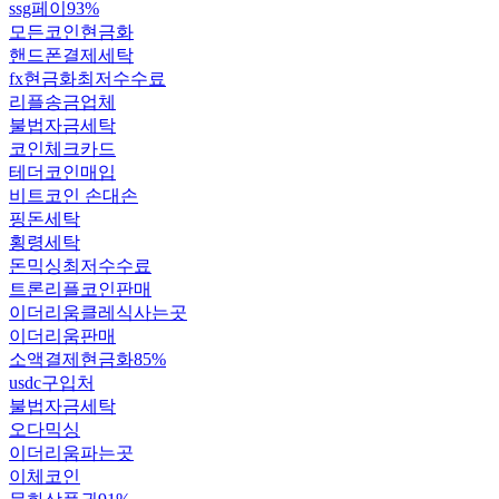
ssg페이93%
모든코인현금화
핸드폰결제세탁
fx현금화최저수수료
리플송금업체
불법자금세탁
코인체크카드
테더코인매입
비트코인 손대손
핑돈세탁
횡령세탁
돈믹싱최저수수료
트론리플코인판매
이더리움클레식사는곳
이더리움판매
소액결제현금화85%
usdc구입처
불법자금세탁
오다믹싱
이더리움파는곳
이체코인