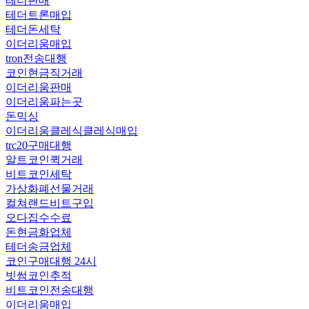
테더판매
테더트론매입
테더돈세탁
이더리움매입
tron전송대행
코인현금직거래
이더리움판매
이더리움파는곳
돈믹싱
이더리움클레식클레식매입
trc20구매대행
알트코인퀵거래
비트코인세탁
가상화폐선물거래
컬쳐랜드비트구입
오다집수수료
돈현금화업체
테더송금업체
코인구매대행 24시
빗썸코인추적
비트코인전송대행
이더리움매입