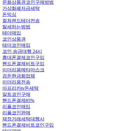
문화상품권코인구매방법
가상화폐자금세탁
돈믹싱
컬쳐랜드테더전송
탈세하는방법
테더매입
코인상품권
테더코인매입
코인 송금대행 24시
휴대폰결제코인구입
핸드폰결제비트구입
이더리움메타마스크
검돈현금화업체
이더리움전송
아프리카tv돈세탁
알트코인구매
핸드폰결제85%
리플코인매입
리플코인판매
재정거래세탁대행사
핸드폰결제비트코인구입