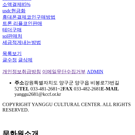
소액결제85%
usdc현금화
휴대폰결제코인구매방법
트론 리플코인판매
테더구매
sol판매처
세금적게내는방법
목록보기
글수정
글삭제
개인정보취급방침
이메일무단수집거부
ADMIN
주소
강원특별자치도 양구군 양구읍 비봉로73번길
52
TEL
033-481-2681~2
FAX
033-482-2681
E-MAIL
yanggu2681@kccf.or.kr
COPYRIGHT YANGGU CULTURAL CENTER. ALL RIGHTS
RESERVED.
문화원소개