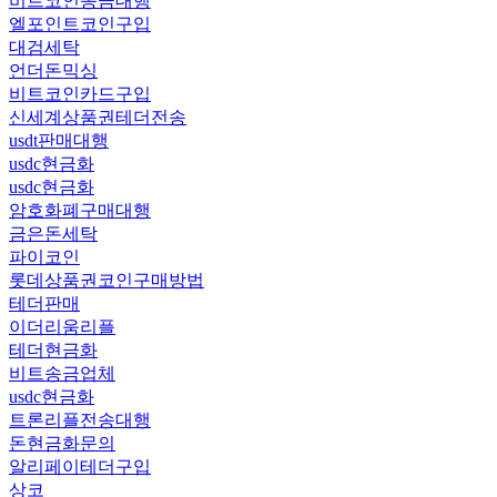
비트코인송금대행
엘포인트코인구입
대검세탁
언더돈믹싱
비트코인카드구입
신세계상품권테더전송
usdt판매대행
usdc현금화
usdc현금화
암호화폐구매대행
금은돈세탁
파이코인
롯데상품권코인구매방법
테더판매
이더리움리플
테더현금화
비트송금업체
usdc현금화
트론리플전송대행
돈현금화문의
알리페이테더구입
상코