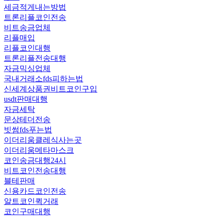
세금적게내는방법
트론리플코인전송
비트송금업체
리플매입
리플코인대행
트론리플전송대행
자금믹싱업체
국내거래소fds피하는법
신세계상품권비트코인구입
usdt판매대행
자금세탁
문상테더전송
빗썸fds푸는법
이더리움클레식사는곳
이더리움메타마스크
코인송금대행24시
비트코인전송대행
블테판매
신용카드코인전송
알트코인퀵거래
코인구매대행