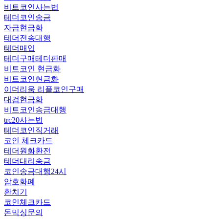
비트코인사는법
테더코인송금
자금현금화
테더전송대행
테더매입
테더구매테더판매
비트코인 현금화
비트코인현금화
이더리움 리플코인구매
대검현금화
비트코인송금대행
trc20사는법
테더코인직거래
코인 체크카드
테더원화환전
테더대리송금
코인송금대행24시
암호화폐
환치기
코인체크카드
돈믹싱문의