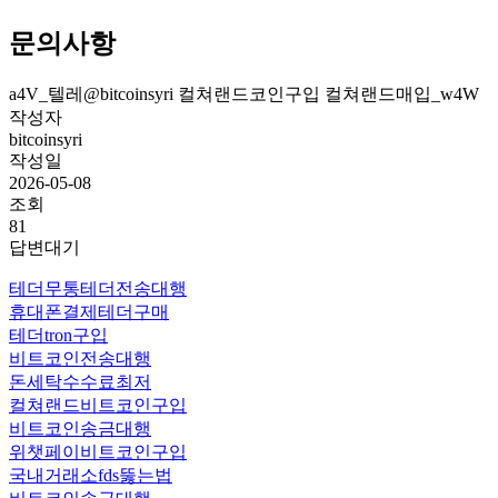
문의사항
a4V_텔레@bitcoinsyri 컬쳐랜드코인구입 컬쳐랜드매입_w4W
작성자
bitcoinsyri
작성일
2026-05-08
조회
81
답변대기
테더무통테더전송대행
휴대폰결제테더구매
테더tron구입
비트코인전송대행
돈세탁수수료최저
컬쳐랜드비트코인구입
비트코인송금대행
위챗페이비트코인구입
국내거래소fds뚫는법