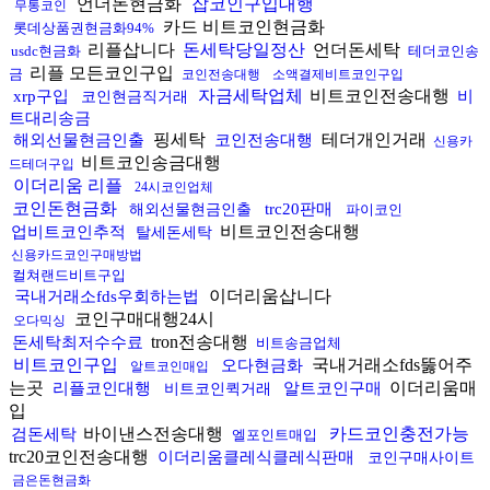
언더돈현금화
잡코인구입대행
무통코인
카드 비트코인현금화
롯데상품권현금화94%
리플삽니다
돈세탁당일정산
언더돈세탁
usdc현금화
테더코인송
리플 모든코인구입
금
코인전송대행
소액결제비트코인구입
자금세탁업체
비트코인전송대행
xrp구입
비
코인현금직거래
트대리송금
핑세탁
테더개인거래
해외선물현금인출
코인전송대행
신용카
비트코인송금대행
드테더구입
이더리움 리플
24시코인업체
코인돈현금화
trc20판매
해외선물현금인출
파이코인
비트코인전송대행
업비트코인추적
탈세돈세탁
신용카드코인구매방법
컬쳐랜드비트구입
이더리움삽니다
국내거래소fds우회하는법
코인구매대행24시
오다믹싱
tron전송대행
돈세탁최저수수료
비트송금업체
비트코인구입
국내거래소fds뚫어주
오다현금화
알트코인매입
는곳
이더리움매
리플코인대행
알트코인구매
비트코인퀵거래
입
바이낸스전송대행
카드코인충전가능
검돈세탁
엘포인트매입
trc20코인전송대행
이더리움클레식클레식판매
코인구매사이트
금은돈현금화