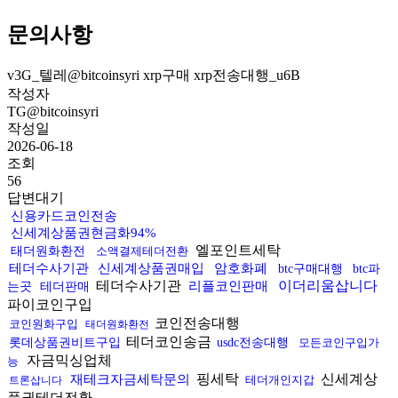
문의사항
v3G_텔레@bitcoinsyri xrp구매 xrp전송대행_u6B
작성자
TG@bitcoinsyri
작성일
2026-06-18
조회
56
답변대기
신용카드코인전송
신세계상품권현금화94%
엘포인트세탁
태더원화환전
소액결제테더전환
테더수사기관
신세계상품권매입
암호화폐
btc구매대행
btc파
테더수사기관
이더리움삽니다
리플코인판매
는곳
테더판매
파이코인구입
코인전송대행
코인원화구입
태더원화환전
테더코인송금
롯데상품권비트구입
usdc전송대행
모든코인구입가
자금믹싱업체
능
핑세탁
신세계상
재테크자금세탁문의
테더개인지갑
트론삽니다
품권테더전환