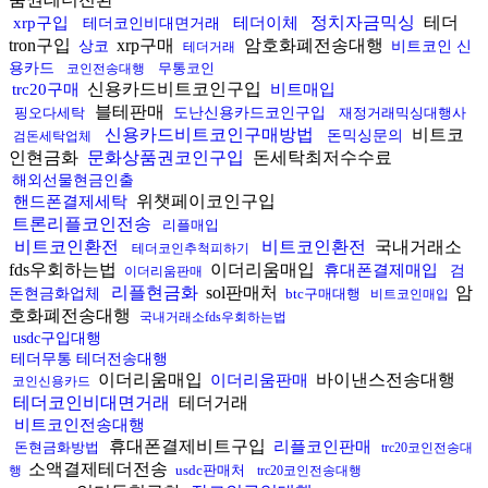
정치자금믹싱
테더
xrp구입
테더이체
테더코인비대면거래
tron구입
xrp구매
암호화폐전송대행
상코
비트코인 신
테더거래
용카드
무통코인
코인전송대행
신용카드비트코인구입
trc20구매
비트매입
블테판매
핑오다세탁
도난신용카드코인구입
재정거래믹싱대행사
신용카드비트코인구매방법
비트코
돈믹싱문의
검돈세탁업체
인현금화
문화상품권코인구입
돈세탁최저수수료
해외선물현금인출
위챗페이코인구입
핸드폰결제세탁
트론리플코인전송
리플매입
비트코인환전
비트코인환전
국내거래소
테더코인추척피하기
fds우회하는법
이더리움매입
휴대폰결제매입
검
이더리움판매
리플현금화
sol판매처
암
돈현금화업체
btc구매대행
비트코인매입
호화폐전송대행
국내거래소fds우회하는법
usdc구입대행
테더무통 테더전송대행
이더리움매입
바이낸스전송대행
이더리움판매
코인신용카드
테더코인비대면거래
테더거래
비트코인전송대행
휴대폰결제비트구입
리플코인판매
돈현금화방법
trc20코인전송대
소액결제테더전송
usdc판매처
행
trc20코인전송대행