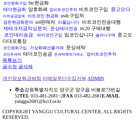
btc현금화
코인원화구입
암호화폐
비트코인구입
중고오다
테더현금화
업비트코인추적
usdc구입처
비트코인 현금화
비트송금업체
sol판매처
비트코인전송대행
검돈현금화문의
리플삽니다
재테크자금믹싱문의
trc20 구매대행
문상테더전송
코인대리송금
밈코인삽니다
중고오
파이코인구입
솔라나구매
다대포통장
문상세탁
코인원화구입
가상화폐선물거래
테더코인송금
업비트코인추적
코인돈세탁
돈세탁해외거래소
목록보기
글수정
글삭제
개인정보취급방침
이메일무단수집거부
ADMIN
주소
강원특별자치도 양구군 양구읍 비봉로73번길
52
TEL
033-481-2681~2
FAX
033-482-2681
E-MAIL
yanggu2681@kccf.or.kr
COPYRIGHT YANGGU CULTURAL CENTER. ALL RIGHTS
RESERVED.