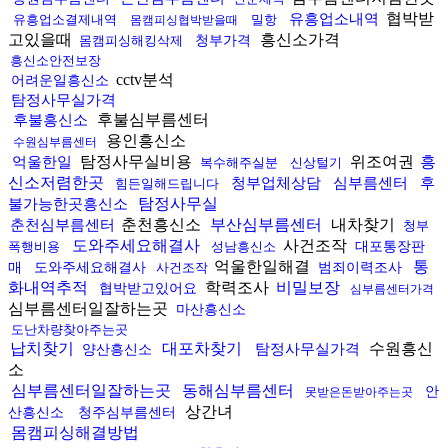
협박받
유흥업소내역
유흥업소결제내역
밀항
몸캠피싱협박받을때
고있을때
흥신소가격
몸캠피싱해킹삭제
청부가격
흥신소안전보장
cctv분석
어려운일흥신소
탐정사무실가격
후불심부름센터
후불흥신소
용인흥신소
수원심부름센터
탐정사무실비용
위조여권
흥
억울한일
복수해주실분
신상털기
신소저렴한곳
청부업체상담
심부름센터
후
힘든일해드립니다
탐정사무실
불가능한곳흥신소
춘천흥신소
부산심부름센터
내차찾기
춘천심부름센터
청부
도와주세요해결사
사건조작
폭행비용
성남흥신소
대포통장판
억울한일해결
통
매
도와주세요해결사
사건조작
범죄이력조사
화내역추적
학력조사
비밀보장
협박받고있어요
심부름센터가격
심부름센터일잘하는곳
마산흥신소
도난차량찾아주는곳
납치찾기
대포차찾기
수원흥신
탐정사무실가격
양산흥신소
소
심부름센터일잘하는곳
동해심부름센터
안
못받은돈받아주는곳
상간녀
산흥신소
청주심부름센터
몸캠피싱해결방법