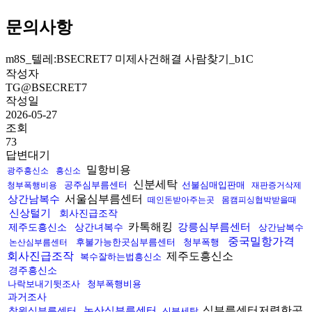
문의사항
m8S_텔레:BSECRET7 미제사건해결 사람찾기_b1C
작성자
TG@BSECRET7
작성일
2026-05-27
조회
73
답변대기
밀항비용
광주흥신소
흥신소
신분세탁
공주심부름센터
선불심매입판매
청부폭행비용
재판증거삭제
서울심부름센터
상간남복수
떼인돈받아주는곳
몸캠피싱협박받을때
신상털기
회사진급조작
카톡해킹
강릉심부름센터
제주도흥신소
상간녀복수
상간남복수
중국밀항가격
후불가능한곳심부름센터
청부폭행
논산심부름센터
회사진급조작
제주도흥신소
복수잘하는법흥신소
경주흥신소
나락보내기뒷조사
청부폭행비용
과거조사
심부름센터저렴한곳
논산심부름센터
창원심부름센터
신분세탁