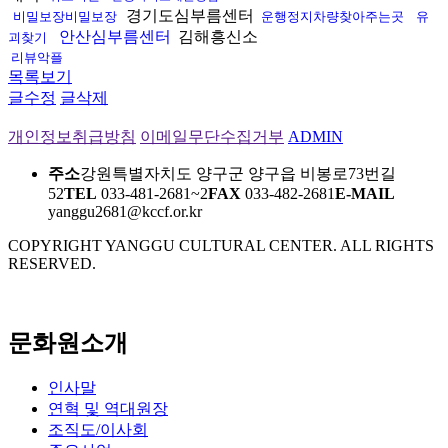
경기도심부름센터
비밀보장비밀보장
운행정지차량찾아주는곳
유
안산심부름센터
김해흥신소
괴찾기
리뷰악플
목록보기
글수정
글삭제
개인정보취급방침
이메일무단수집거부
ADMIN
주소
강원특별자치도 양구군 양구읍 비봉로73번길
52
TEL
033-481-2681~2
FAX
033-482-2681
E-MAIL
yanggu2681@kccf.or.kr
COPYRIGHT YANGGU CULTURAL CENTER. ALL RIGHTS
RESERVED.
문화원소개
인사말
연혁 및 역대원장
조직도/이사회