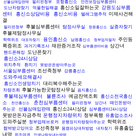
필리핀청부
포항흥신소
안전보장심부름센터
선불심매입판매
흥신소일잘하는곳
강원도심부름
도난차량찾기
억울한일해결
센터
흥신소상담비용
흥신소비용
미제사건해
텔레그램추적
결
후불심부름센터
탐정사무실
실종자찾기
필리핀청부
창원흥신소
후불제탐정사무실
용인흥신소
주민등
학력위조
남원흥신소
대포차찾기
청부업자절차
록증위조
재판증거조작
상간녀
과거기록조사
심부름센터비용
도난폰찾기
핸드폰해킹
흥신소24시상담
위치추적
환치기
못받은돈받아주는곳
조선족청부
서울심부름센터
강릉흥신소
도와주세요해결사
대리복수해주는곳
흥신소인생망치기
후불가능한곳탐정사무실
차량조회
음지흥신소
후불제심부름센터
불륜조사
예금잔액조회
흥신소전국흥신
춘천심부름센터
소
필리핀청부
상간녀
떼인돈받아
천안흥신소
흥신소24시상담
선불심매입판매
주는곳
심부름센터24시상담
못받은돈자금추적
운행정지차량위치
청부폭행
유흥업소조사
도와주실분
학력위조
청부업체브로커
운행정지차량찾아주는곳
조선족청부
유흥출입
협박받고있어요
몸캠피싱대처방법
내차찾기
내역
위조여권
인생나락보내는방법