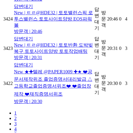
답변대기
답
New
| ㅌㄹ@HDE32 | 토토밸런스픽 로
방
변
3424
투스밸런스 토토사이트양방 EOS파워
문
20:46
0
4
대
볼
객
기
방문객
|
20:46
답변대기
답
방
New
| ㅌㄹ@HDE32 | 토토반환 도박빚
변
문
3423
20:31
0
3
복구 토토사이트양방 토토작업배팅
대
객
방문객
|
20:31
기
답변대기
New
★✚텔레 @PAPER1009 ✚★ ❤️공
답
방
문서제작위조 졸업증명서대리발급 △
변
문
3422
20:30
0
3
고등학교졸업증명서위조❤️ ❤️졸업장
대
객
기
제작 ❤️재직증명서위조
방문객
|
20:30
1
2
3
4