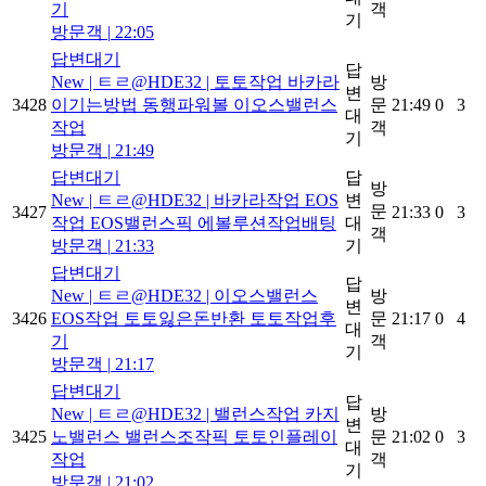
기
객
기
방문객
|
22:05
답변대기
답
New
| ㅌㄹ@HDE32 | 토토작업 바카라
방
변
3428
이기는방법 동행파워볼 이오스밸런스
문
21:49
0
3
대
작업
객
기
방문객
|
21:49
답변대기
답
방
New
| ㅌㄹ@HDE32 | 바카라작업 EOS
변
문
3427
21:33
0
3
작업 EOS밸런스픽 에볼루션작업배팅
대
객
방문객
|
21:33
기
답변대기
답
New
| ㅌㄹ@HDE32 | 이오스밸런스
방
변
3426
EOS작업 토토잃은돈반환 토토작업후
문
21:17
0
4
대
기
객
기
방문객
|
21:17
답변대기
답
New
| ㅌㄹ@HDE32 | 밸런스작업 카지
방
변
3425
노밸런스 밸런스조작픽 토토인플레이
문
21:02
0
3
대
작업
객
기
방문객
|
21:02