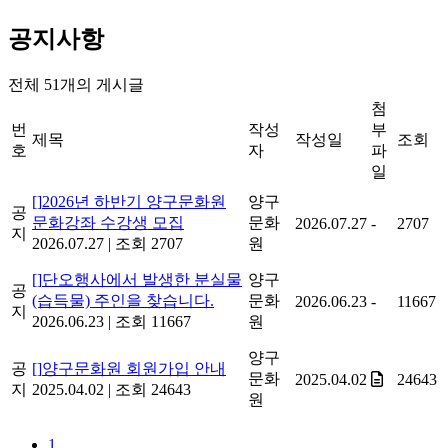
공지사항
전체
51
개의 게시글
첨
번
작성
부
제목
작성일
조회
호
자
파
일
[]
2026년 하반기 양구문화원
양구
공
문화강좌 수강생 모집
문화
2026.07.27
-
2707
지
2026.07.27
|
조회 2707
원
[]
단오행사에서 발생한 분실물
양구
공
(습득물) 주인을 찾습니다.
문화
2026.06.23
-
11667
지
2026.06.23
|
조회 11667
원
양구
공
[]
양구문화원 회원가입 안내
문화
2025.04.02
24643
지
2025.04.02
|
조회 24643
원
1