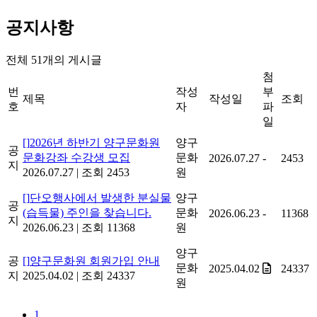
공지사항
전체
51
개의 게시글
첨
번
작성
부
제목
작성일
조회
호
자
파
일
[]
2026년 하반기 양구문화원
양구
공
문화강좌 수강생 모집
문화
2026.07.27
-
2453
지
2026.07.27
|
조회 2453
원
[]
단오행사에서 발생한 분실물
양구
공
(습득물) 주인을 찾습니다.
문화
2026.06.23
-
11368
지
2026.06.23
|
조회 11368
원
양구
공
[]
양구문화원 회원가입 안내
문화
2025.04.02
24337
지
2025.04.02
|
조회 24337
원
1