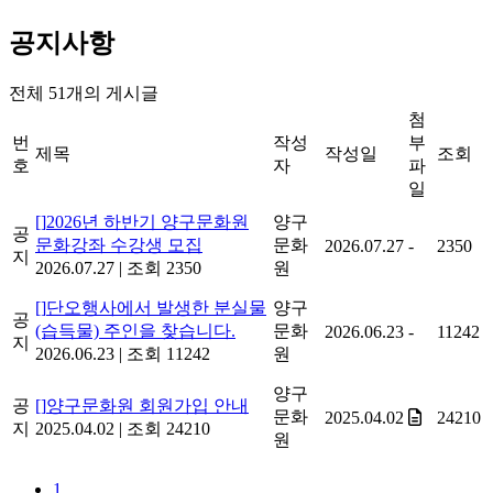
공지사항
전체
51
개의 게시글
첨
번
작성
부
제목
작성일
조회
호
자
파
일
[]
2026년 하반기 양구문화원
양구
공
문화강좌 수강생 모집
문화
2026.07.27
-
2350
지
2026.07.27
|
조회 2350
원
[]
단오행사에서 발생한 분실물
양구
공
(습득물) 주인을 찾습니다.
문화
2026.06.23
-
11242
지
2026.06.23
|
조회 11242
원
양구
공
[]
양구문화원 회원가입 안내
문화
2025.04.02
24210
지
2025.04.02
|
조회 24210
원
1