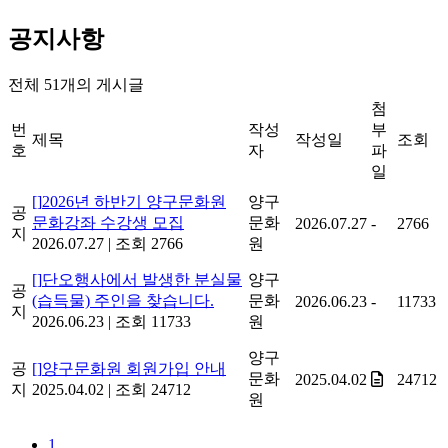
공지사항
전체
51
개의 게시글
첨
번
작성
부
제목
작성일
조회
호
자
파
일
[]
2026년 하반기 양구문화원
양구
공
문화강좌 수강생 모집
문화
2026.07.27
-
2766
지
2026.07.27
|
조회 2766
원
[]
단오행사에서 발생한 분실물
양구
공
(습득물) 주인을 찾습니다.
문화
2026.06.23
-
11733
지
2026.06.23
|
조회 11733
원
양구
공
[]
양구문화원 회원가입 안내
문화
2025.04.02
24712
지
2025.04.02
|
조회 24712
원
1