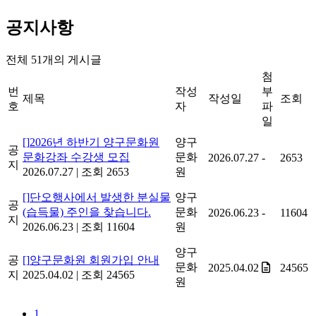
공지사항
전체
51
개의 게시글
첨
번
작성
부
제목
작성일
조회
호
자
파
일
[]
2026년 하반기 양구문화원
양구
공
문화강좌 수강생 모집
문화
2026.07.27
-
2653
지
2026.07.27
|
조회 2653
원
[]
단오행사에서 발생한 분실물
양구
공
(습득물) 주인을 찾습니다.
문화
2026.06.23
-
11604
지
2026.06.23
|
조회 11604
원
양구
공
[]
양구문화원 회원가입 안내
문화
2025.04.02
24565
지
2025.04.02
|
조회 24565
원
1