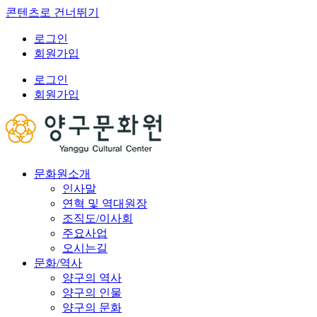
콘텐츠로 건너뛰기
로그인
회원가입
로그인
회원가입
문화원소개
인사말
연혁 및 역대원장
조직도/이사회
주요사업
오시는길
문화/역사
양구의 역사
양구의 인물
양구의 문화